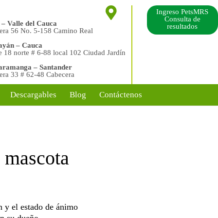
Ingreso PetsMRS
Consulta de
 – Valle del Cauca
resultados
era 56 No. 5-158 Camino Real
ayán – Cauca
e 18 norte # 6-88 local 102 Ciudad Jardín
aramanga – Santander
era 33 # 62-48 Cabecera
Descargables
Blog
Contáctenos
a mascota
ón y el estado de ánimo
on su dueño.