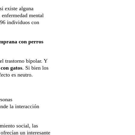
si existe alguna
na enfermedad mental
396 individuos con
temprana con perros
l trastorno bipolar. Y
 con gatos
. Si bien los
ecto es neutro.
rsonas
onde la interacción
miento social, las
 ofrecían un interesante