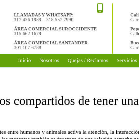
LLAMADAS Y WHATSAPP:
Cali
317 436 1989 – 318 557 7990
Carr
ÁREA COMERCIAL SUROCCIDENTE
Pop
315 662 1679
Call
ÁREA COMERCIAL SANTANDER
Buc
301 107 6788
Carr
Inicio
Nosotros
Quejas / Reclamos
Servicios
ios compartidos de tener un
tes entre humanos y animales activa la atención, la interacci
las mascotas también se favorece de una relación estrecha c