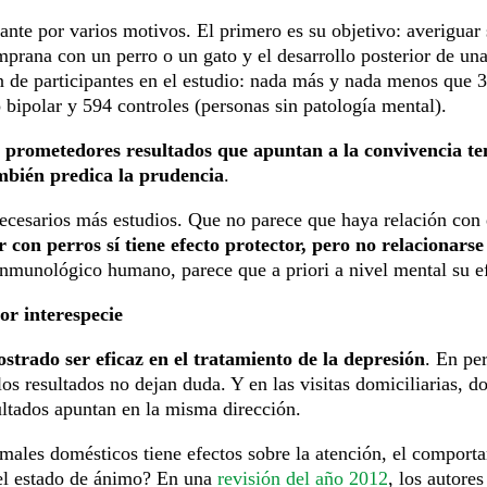
nante por varios motivos. El primero es su objetivo: averiguar 
emprana con un perro o un gato y el desarrollo posterior de u
 de participantes en el estudio: nada más y nada menos que 
 bipolar y 594 controles (personas sin patología mental).
ce prometedores resultados que apuntan a la convivencia 
mbién predica la prudencia
.
ecesarios más estudios. Que no parece que haya relación con e
 con perros sí tiene efecto protector, pero no relacionarse
inmunológico humano, parece que a priori a nivel mental su ef
or interespecie
strado ser eficaz en el tratamiento de la depresión
. En pe
los resultados no dejan duda. Y en las visitas domiciliarias, d
ultados apuntan en la misma dirección.
males domésticos tiene efectos sobre la atención, el comporta
 el estado de ánimo? En una
revisión del año 2012
, los autores