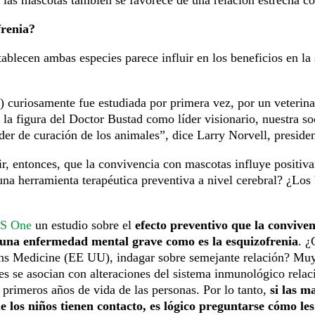
frenia?
tablecen ambas especies parece influir en los beneficios en l
o) curiosamente fue estudiada por primera vez, por un veterin
 la figura del Doctor Bustad como líder visionario, nuestra s
der de curación de los animales”, dice Larry Norvell, preside
, entonces, que la convivencia con mascotas influye positiv
na herramienta terapéutica preventiva a nivel cerebral? ¿Los 
S One
un estudio sobre el
efecto preventivo que la convive
e una enfermedad mental grave como es la esquizofrenia
. ¿
ins Medicine (EE UU), indagar sobre semejante relación? Muy
aves se asocian con alteraciones del sistema inmunológico rela
 primeros años de vida de las personas. Por lo tanto,
si las m
 los niños tienen contacto, es lógico preguntarse cómo les