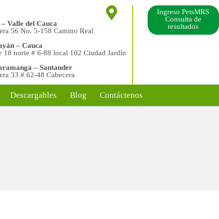
Ingreso PetsMRS
Consulta de
 – Valle del Cauca
resultados
era 56 No. 5-158 Camino Real
ayán – Cauca
e 18 norte # 6-88 local 102 Ciudad Jardín
aramanga – Santander
era 33 # 62-48 Cabecera
Descargables
Blog
Contáctenos